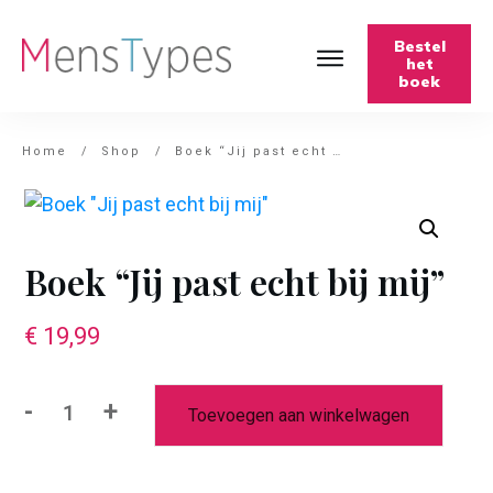
Bestel
het
boek
Home
/
Shop
/
Boek “Jij past echt bij mij”
Boek “Jij past echt bij mij”
€
19,99
-
+
Toevoegen aan winkelwagen
Boek
"Jij
past