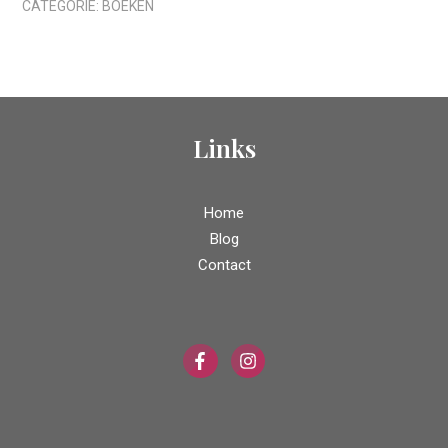
CATEGORIE:
BOEKEN
echt
bij
mij"
aantal
Links
Home
Blog
Contact