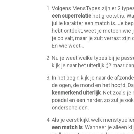
Volgens MensTypes zijn er 2 types
een superrelatie
het grootst is. W
jullie karakter een match is. Je bep
hebt ontdekt, weet je meteen wie jou
je op valt, maar je zult verrast zijn
En wie weet…
Nu je weet welke types bij je pas
kijk je naar het uiterlijk ;)? maar 
In het begin kijk je naar de afzon
de ogen, de mond en het hoofd. Daa
kenmerkend uiterlijk
. Net zoals je
poedel en een herder, zo zul je o
onderscheiden.
Als je eerst kijkt welk menstype ie
een match is
. Wanneer je alleen ki