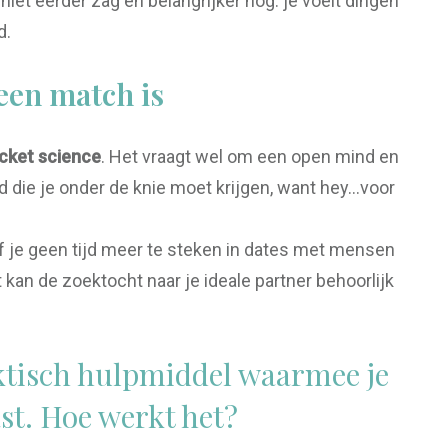
 niet eerder zag en belangrijker nog: je voelt dingen
d.
 een match is
cket science
. Het vraagt wel om een open mind en
d die je onder de knie moet krijgen, want hey…voor
f je geen tijd meer te steken in dates met mensen
t kan de zoektocht naar je ideale partner behoorlijk
ktisch hulpmiddel waarmee je
ast. Hoe werkt het?