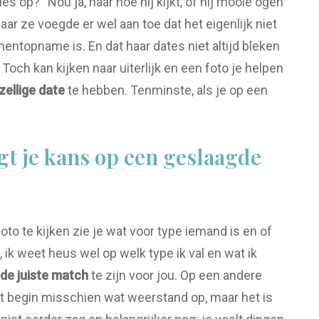
es op? “Nou ja, naar hoe hij kijkt, of hij mooie ogen
Maar ze voegde er wel aan toe dat het eigenlijk niet
ntopname is. En dat haar dates niet altijd bleken
 Toch kan kijken naar uiterlijk en een foto je helpen
zellige date
te hebben. Tenminste, als je op een
gt je kans op een geslaagde
to te kijken zie je wat voor type iemand is en of
a, ik weet heus wel op welk type ik val en wat ik
 de juiste match
te zijn voor jou. Op een andere
et begin misschien wat weerstand op, maar het is