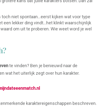
grotere kans dat jullie karakters botsen. Dan zal
 toch niet spontaan...eerst kijken wat voor type
et een lekker ding vindt…het klinkt waarschijnlijk
 waard om uit te proberen. Wie weet word je wel
h?
leven
te vinden? Ben je benieuwd naar de
n wat het uiterlijk zegt over hun karakter.
mijndateeenmatch.nl
 kenmerkende karaktereigenschappen beschreven.