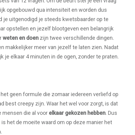
sets van 12 vragen. Om de beurt stel je een vraag
lijk opgebouwd qua intensiteit en worden dus
 je uitgenodigd je steeds kwetsbaarder op te
ar opstellen en jezelf blootgeven een belangrijk
ar
weten en doen
zijn twee verschillende dingen.
n makkelijker meer van jezelf te laten zien. Nadat
jk je elkaar 4 minuten in de ogen, zonder te praten.
 het geen formule die zomaar iedereen verliefd op
d best creepy zijn. Waar het wel voor zorgt, is dat
ee mensen die al voor
elkaar gekozen hebben
. Dus
dan is het de moeite waard om op deze manier het
.