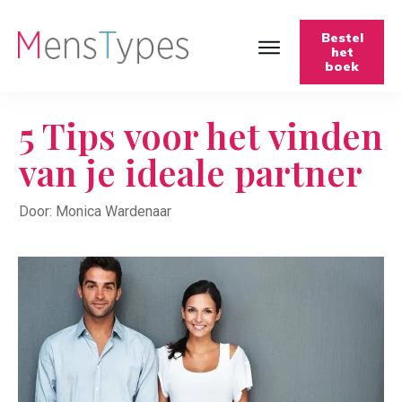
Bestel
het
boek
5 Tips voor het vinden
van je ideale partner
Door: Monica Wardenaar