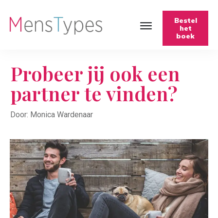
Bestel
het
boek
Probeer jij ook een
partner te vinden?
Door: Monica Wardenaar